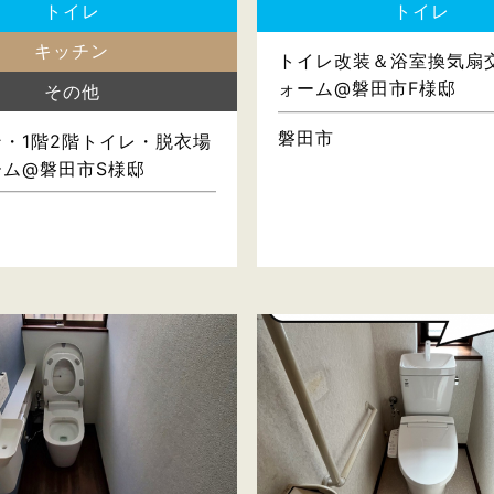
トイレ
トイレ
キッチン
トイレ改装＆浴室換気扇
ォーム@磐田市F様邸
その他
磐田市
・1階2階トイレ・脱衣場
ーム@磐田市S様邸