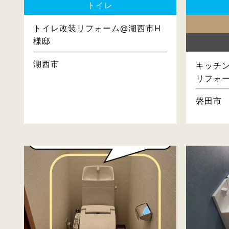
トイレ
トイレ改装リフォーム@湖西市H
様邸
湖西市
キッチン
リフォ
磐田市