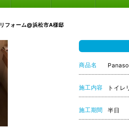
リフォーム@浜松市A様邸
商品名
Pana
施工内容
トイレ
施工期間
半日