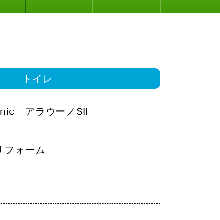
トイレ
sonic アラウーノSⅡ
リフォーム