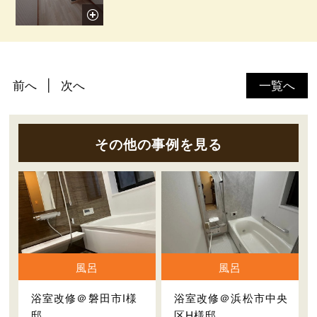
前へ
次へ
一覧へ
その他の事例を見る
風呂
風呂
浴室改修＠磐田市I様
浴室改修＠浜松市中央
邸
区H様邸