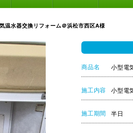
気温水器交換リフォーム＠浜松市西区A様
商品名
小型電
施工内容
小型電
施工期間
半日