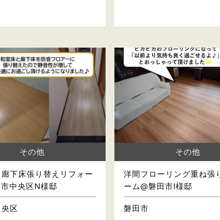
その他
その他
・廊下床張り替えリフォー
洋間フローリング重ね張
松市中央区N様邸
ーム@磐田市I様邸
中央区
磐田市