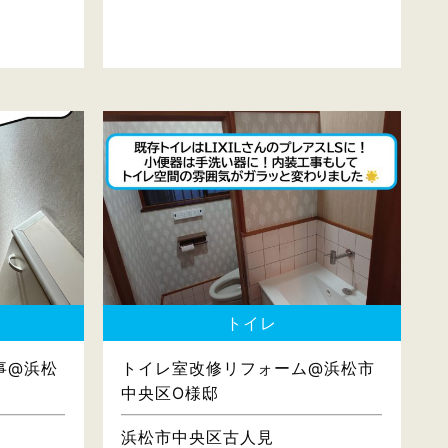
トイレ
事@浜松
トイレ室改修リフォーム@浜松市
中央区O様邸
浜松市中央区古人見