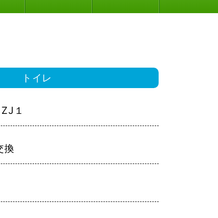
トイレ
：ZJ１
交換