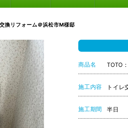
交換リフォーム＠浜松市M様邸
商品名
TOTO
施工内容
トイレ
施工期間
半日