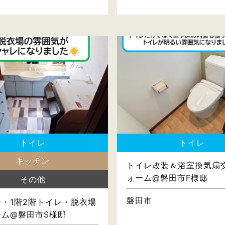
トイレ
トイレ
キッチン
トイレ改装＆浴室換気扇
ォーム@磐田市F様邸
その他
磐田市
・1階2階トイレ・脱衣場
ーム@磐田市S様邸