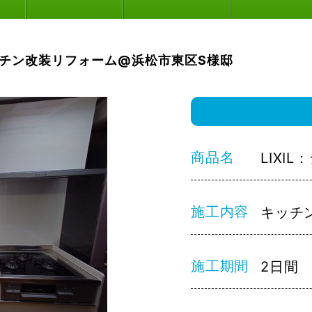
チン改装リフォーム@浜松市東区S様邸
商品名
LIXIL
施工内容
キッチ
施工期間
2日間