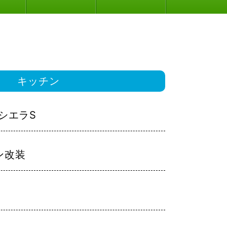
キッチン
：シエラS
ン改装