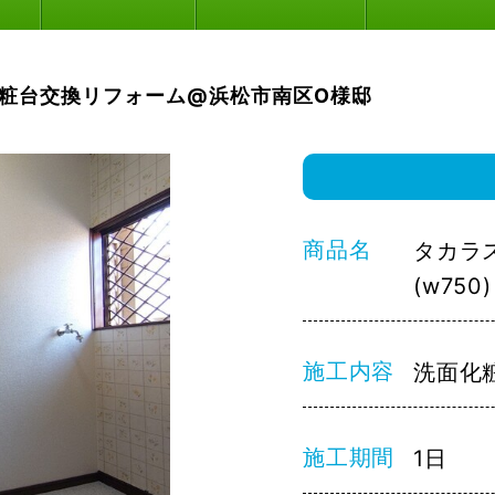
粧台交換リフォーム@浜松市南区O様邸
商品名
タカラ
(w750)
施工内容
洗面化
施工期間
1日