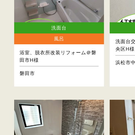
洗面台
風呂
洗面台
央区H様
浴室、脱衣所改装リフォーム＠磐
田市H様
浜松市
磐田市