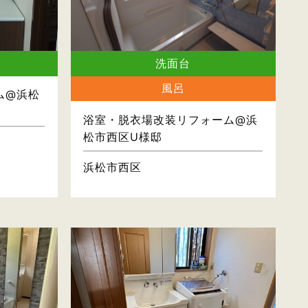
洗面台
風呂
ム@浜松
浴室・脱衣場改装リフォーム@浜
松市西区U様邸
浜松市西区