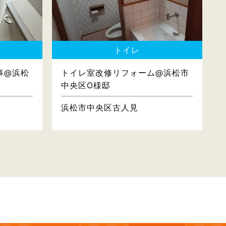
トイレ
事@浜松
トイレ室改修リフォーム@浜松市
中央区O様邸
浜松市中央区古人見