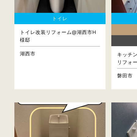
トイレ
トイレ改装リフォーム@湖西市H
様邸
湖西市
キッチン
リフォ
磐田市