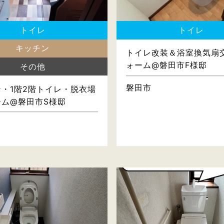
トイレ
トイレ
キッチン
トイレ改装＆浴室換気扇
ォーム@磐田市F様邸
その他
磐田市
・1階2階トイレ・脱衣場
ーム@磐田市S様邸