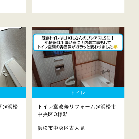
トイレ
事@浜松
トイレ室改修リフォーム@浜松市
中央区O様邸
浜松市中央区古人見