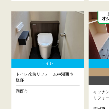
トイレ
トイレ改装リフォーム@湖西市H
様邸
湖西市
キッチン
リフォ
磐田市