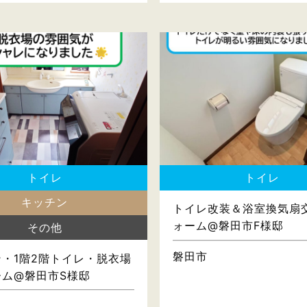
トイレ
トイレ
キッチン
トイレ改装＆浴室換気扇
ォーム@磐田市F様邸
その他
磐田市
・1階2階トイレ・脱衣場
ーム@磐田市S様邸