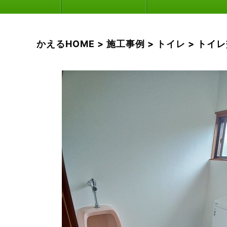
かえるHOME
>
施工事例
>
トイレ
>
トイレ